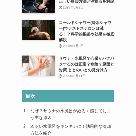
正しい冷却方法と注意点を解説
2025年5月2日
コールドシャワー(冷水シャワ
ー)でテストステロンは減
る！？科学的根拠や効果を徹底
解説
2025年4月9日
サウナ・水風呂で心臓がバクバ
クするのは正常？危険？原因と
対策 ととのいとの見分け方
2025年6月11日
目次
なぜ？サウナの水風呂がぬるく感じてしま
う主な原因
ぬるい水風呂をキンキンに！効果的な冷却
方法を紹介