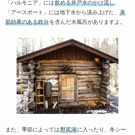
「ハルモニア」には
飲める井戸水のかけ流し
、
「アースボート」には地下水から汲み上げた、
美
肌効果のある鉄分
を含んだ水風呂がありますよ。
また、季節によっては
野尻湖
に入ったり、冬シー