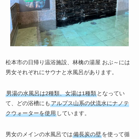
松本市の日帰り温浴施設、林檎の湯屋 おぶ～には
男女それぞれにサウナと水風呂があります。
男湯の水風呂は2種類、女湯は1種類
となってい
て、どの浴槽にも
アルプス山系の伏流水にナノテ
クウォーターを使用
しています。
男女のメインの水風呂では
備長炭の壁
を使って循