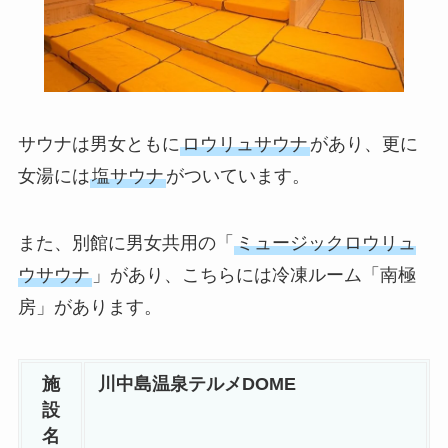
サウナは男女ともに
ロウリュサウナ
があり、更に
女湯には
塩サウナ
がついています。
また、別館に男女共用の「
ミュージックロウリュ
ウサウナ
」があり、こちらには冷凍ルーム「南極
房」があります。
施
川中島温泉テルメDOME
設
名