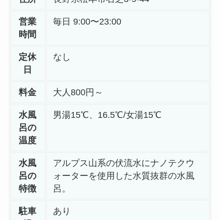
営業
毎日 9:00〜23:00
時間
定休
なし
日
料金
大人800円～
水風
男湯15℃、16.5℃/女湯15℃
呂の
温度
水風
アルプス山系の伏流水にナノテクウ
呂の
ォーターを使用した水質抜群の水風
特徴
呂。
駐車
あり