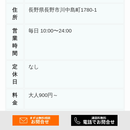
住
長野県長野市川中島町1780-1
所
営
毎日 10:00〜24:00
業
時
間
定
なし
休
日
料
大人900円～
金
水
男湯18℃/女湯16℃
風