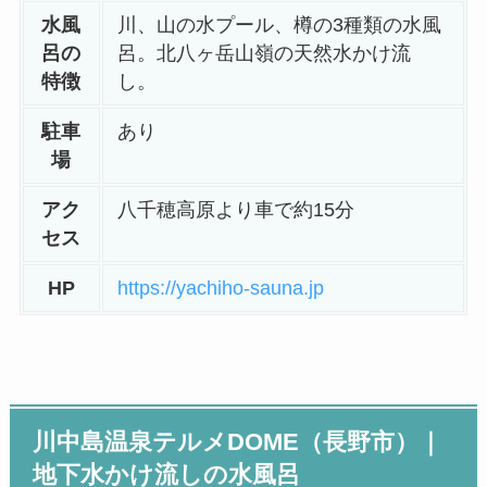
水風
川、山の水プール、樽の3種類の水風
呂の
呂。北八ヶ岳山嶺の天然水かけ流
特徴
し。
駐車
あり
場
アク
八千穂高原より車で約15分
セス
HP
https://yachiho-sauna.jp
川中島温泉テルメDOME（長野市）
｜
地下水かけ流しの水風呂