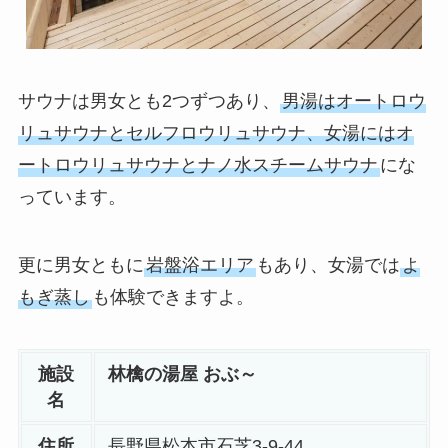
サウナは男女とも2つずつあり、
男湯はオートロウ
リュサウナとセルフロウリュサウナ、女湯にはオ
ートロウリュサウナとナノ水スチームサウナ
にな
っています。
更に男女ともに
岩盤浴エリア
もあり、女湯では
よ
もぎ蒸し
も体験できますよ。
施設
林檎の湯屋 おぶ～
名
住所
長野県松本市石芝3-9-44