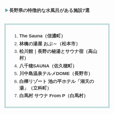
▶
長野
県の特徴的な
水風呂
がある施設7選
The Sauna（信濃町）
林檎の湯屋 おぶ～（松本市）
松川館｜長野の秘湯とサウナ宿（高山
村）
八千穂SAUNA（佐久穂町）
川中島温泉テルメDOME（長野市）
白樺リゾート 池の平ホテル「湖天の
湯」（立科町）
白馬村 サウナ From P（白馬村）