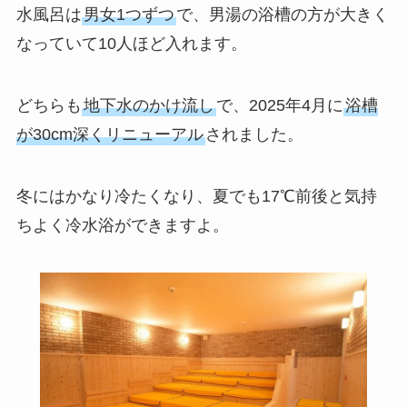
水風呂は
男女1つずつ
で、男湯の浴槽の方が大きく
なっていて10人ほど入れます。
どちらも
地下水のかけ流し
で、2025年4月に
浴槽
が30cm深くリニューアル
されました。
冬にはかなり冷たくなり、夏でも17℃前後と気持
ちよく冷水浴ができますよ。