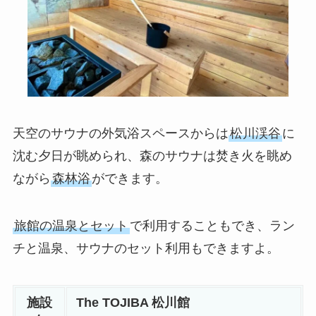
天空のサウナの外気浴スペースからは
松川渓谷
に
沈む夕日が眺められ、森のサウナは焚き火を眺め
ながら
森林浴
ができます。
旅館の温泉とセット
で利用することもでき、ラン
チと温泉、サウナのセット利用もできますよ。
施設
The TOJIBA 松川館