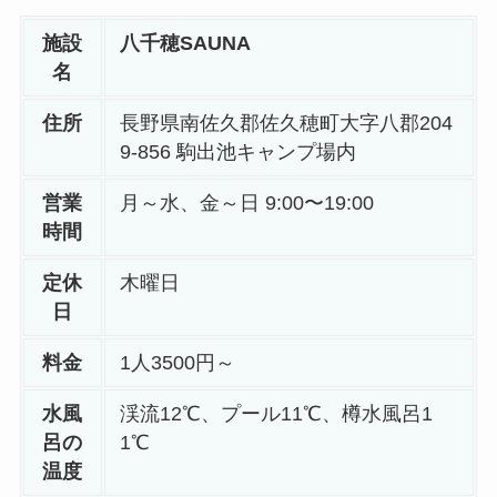
施設
八千穂SAUNA
名
住所
長野県南佐久郡佐久穂町大字八郡204
9-856 駒出池キャンプ場内
営業
月～水、金～日 9:00〜19:00
時間
定休
木曜日
日
料金
1人3500円～
水風
渓流12℃、プール11℃、樽水風呂1
呂の
1℃
温度