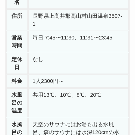
名
住所
長野県上高井郡高山村山田温泉3507-
1
営業
毎日 7:45〜11:30、11:31〜23:45
時間
定休
なし
日
料金
1人2300円～
水風
共用13℃、10℃、8℃、20℃
呂の
温度
水風
天空のサウナにはお湯も出る水風
呂の
呂、森のサウナには水深120cmの水