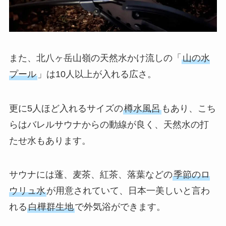
また、北八ヶ岳山嶺の天然水かけ流しの「
山の水
プール
」は10人以上が入れる広さ。
更に5人ほど入れるサイズの
樽水風呂
もあり、こち
らはバレルサウナからの動線が良く、天然水の打
たせ水もあります。
サウナには蓬、麦茶、紅茶、落葉などの
季節のロ
ウリュ水
が用意されていて、日本一美しいと言わ
れる
白樺群生地
で外気浴ができます。