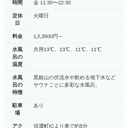
時間
金 11:30〜22:30
定休
火曜日
日
料金
1人3500円～
水風
共用13℃、13℃、11℃、11℃
呂の
温度
水風
黒姫山の伏流水や飲める地下水など
呂の
サウナごとに多彩な水風呂。
特徴
駐車
あり
場
アク
信濃町ICより車で約5分