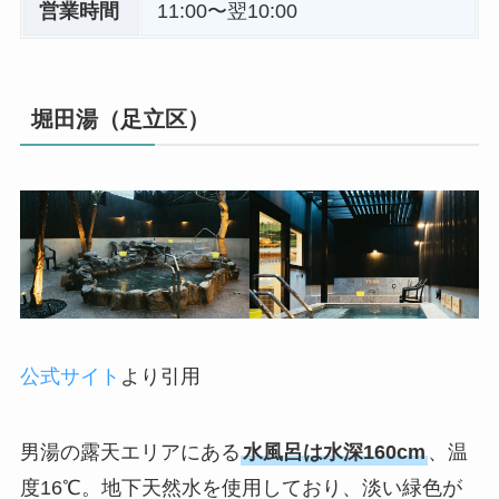
営業時間
11:00〜翌10:00
堀田湯（足立区）
公式サイト
より引用
男湯の露天エリアにある
水風呂は水深160cm
、温
度16℃。地下天然水を使用しており、淡い緑色が