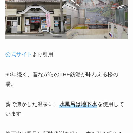
公式サイト
より引用
60年続く、昔ながらのTHE銭湯が味わえる松の
湯。
薪で沸かした温泉に、
水風呂は地下水
を使用して
います。