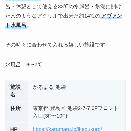
呂・休憩として使える33℃の水風呂・氷湖に開け
た穴のようなアクリルで出来た約14℃の
アヴァン
ト水風呂
。
その時々に合わせて入れる嬉しい施設です。
水風呂：6〜7℃
施設
かるまる 池袋
名
住所
東京都 豊島区 池袋2-7-7 6Fフロント
入口(3F〜10F)
HP
https://karumaru.jp/ikebukuro/