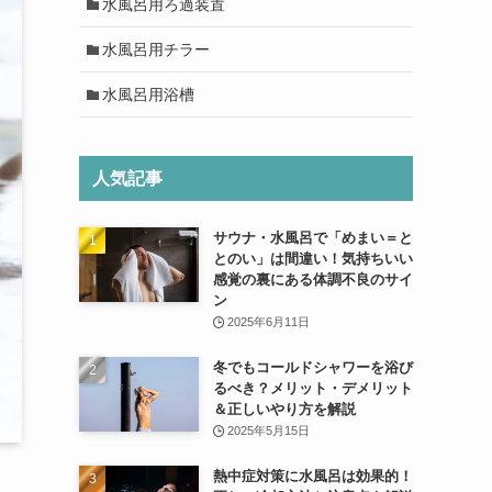
水風呂用ろ過装置
水風呂用チラー
水風呂用浴槽
人気記事
サウナ・水風呂で「めまい＝と
とのい」は間違い！気持ちいい
感覚の裏にある体調不良のサイ
ン
2025年6月11日
冬でもコールドシャワーを浴び
るべき？メリット・デメリット
＆正しいやり方を解説
2025年5月15日
熱中症対策に水風呂は効果的！