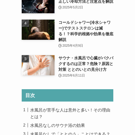
正しい冷却方法と注意点を解説
2025年5月2日
コールドシャワー(冷水シャワ
ー)でテストステロンは減
る！？科学的根拠や効果を徹底
解説
2025年4月9日
サウナ・水風呂で心臓がバクバ
クするのは正常？危険？原因と
対策 ととのいとの見分け方
2025年6月11日
目次
水風呂が苦手な人は意外と多い！その理由
とは？
水風呂なしのサウナ浴の効果
水風呂なしで「ととのう」ことはできる？