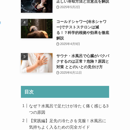
正しい冷却方法と注意点を解説
2025年5月2日
具
コールドシャワー(冷水シャワ
ー)でテストステロンは減
る！？科学的根拠や効果を徹底
解説
2025年4月9日
サウナ・水風呂で心臓がバクバ
クするのは正常？危険？原因と
対策 ととのいとの見分け方
2025年6月11日
目次
なぜ？水風呂で足だけが冷たく痛く感じる3
つの原因
【実践編】足先の冷たさを克服！水風呂に
気持ちよく入るための完全ガイド