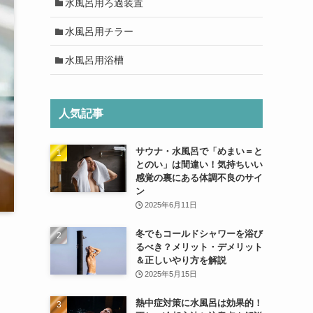
水風呂用ろ過装置
水風呂用チラー
水風呂用浴槽
人気記事
サウナ・水風呂で「めまい＝と
とのい」は間違い！気持ちいい
感覚の裏にある体調不良のサイ
ン
2025年6月11日
冬でもコールドシャワーを浴び
るべき？メリット・デメリット
＆正しいやり方を解説
2025年5月15日
熱中症対策に水風呂は効果的！